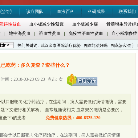
色治疗
诊疗团队
血液百科
科研成果
联系我们
障碍性贫血
|
血小板减少性紫癜
|
血小板减少症
|
骨髓增生异常综
病
|
地中海贫血
|
溶血性贫血
|
免疫性溶血性贫血
|
血小板增多症
热门关键词:
武汉金泰医院治疗优势
再障能治好吗
再障怎么治疗
紫癜怎么治疗
人已吃药：多久复查？查些什么？
：2018-03-23 09:23 点击:
次
予以口服靶向化疗药治疗，在这期间，病人需要做好病情随访，需要
话题下文进行相关解析。 血常规随访相关 血常规的随访是必要的，
度低下)的患者，
免费健康热线：400-6325-120
会予以口服靶向化疗药治疗，在这期间，病人需要做好病情随