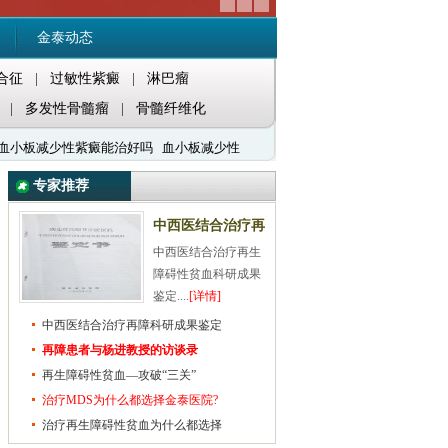
金泰动态
合征
|
过敏性紫癜
|
淋巴瘤
|
多发性骨髓瘤
|
骨髓纤维化
血小板减少性紫癜能治好吗
血小板减少性
专家推荐
中西医结合治疗再
中西医结合治疗再生
障科研成果鉴定
障碍性贫血科研成果
鉴定....
[详情]
中西医结合治疗再障科研成果鉴定
再障患者与杨进教授的访谈录
再生障碍性贫血—攻破“三关”
治疗MDS为什么都选择金泰医院?
治疗再生障碍性贫血为什么都选择