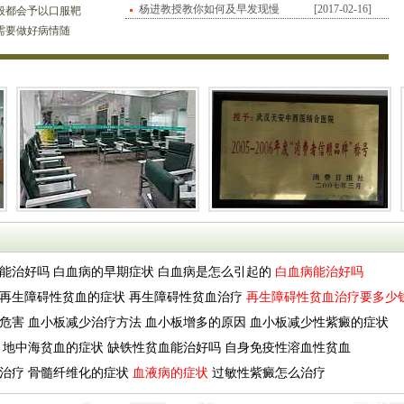
查些
杨进教授教你如何及早发现慢
[2017-02-16]
般都会予以口服靶
性白
需要做好病情随
院复查呢?对此话
能治好吗
白血病的早期症状
白血病是怎么引起的
白血病能治好吗
再生障碍性贫血的症状
再生障碍性贫血治疗
再生障碍性贫血治疗要多少
危害
血小板减少治疗方法
血小板增多的原因
血小板减少性紫癜的症状
地中海贫血的症状
缺铁性贫血能治好吗
自身免疫性溶血性贫血
治疗
骨髓纤维化的症状
血液病的症状
过敏性紫癜怎么治疗