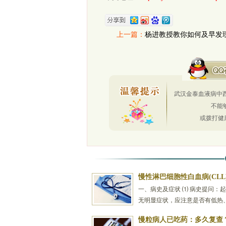
上一篇：
杨进教授教你如何及早发
武汉金泰血液病中西
不能
或拨打健
慢性淋巴细胞性白血病(CLL
一、病史及症状 ⑴ 病史提问：
无明显症状，应注意是否有低热
现。 ⑵ 临床症状：乏力、消瘦
慢粒病人已吃药：多久复查
力减退、发热，偶有...
[详情]