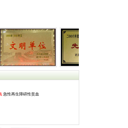
钱
急性再生障碍性贫血