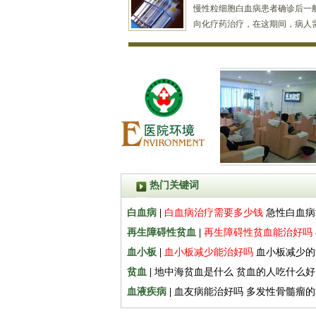
慢性粒细胞白血病患者确诊后一
向化疗药治疗，在这期间，病人
访，需要查些什么项目?多久去医
题下文进行相关解析。...
[详情]
热门关键词
白血病
|
白血病治疗需要多少钱
急性白血病
再生障碍性贫血
|
再生障碍性贫血能治好吗
血小板
|
血小板减少能治好吗
血小板减少的
贫血
|
地中海贫血是什么
贫血的人吃什么好
血液疾病
|
血友病能治好吗
多发性骨髓瘤的