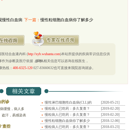
现慢性白血病
下一篇：
慢性粒细胞白血病你了解多少
医结合血液内科 (
http://xyb.wuhanta.com
)本站所提供的疾病常识信息仅供
够作为诊断及医疗依据，具体相关信息可以咨询在线医生，
参考，
康热线：
400-6325-120
027-83660632也可直接来我院咨询就诊。
)的诊
慢性淋巴细胞性白血病(CLL)的
[2020-05-21]
诊
慢粒病人已吃药：多久复查？
[2019-02-20]
起病缓慢，病人多
查些
慢粒病人已吃药：多久复查？
[2019-02-20]
、盗汗，易感染表
查些
慢性粒细胞白血病你了解多少
[2018-12-06]
、纳差、盗汗、体
？查些
慢粒病人已吃药：多久复查？
[2018-03-23]