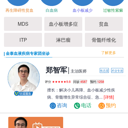
再生障碍性贫血
白血病
血小板减少
过敏性紫癜
MDS
血小板增多症
贫血
ITP
淋巴瘤
骨髓纤维化
了解更多
金泰血液疾病专家团坐诊
|
郑智军
主治医师
有态度
术业专攻
评分
★★★★★9.8
问诊
4587
预约
1258
擅长：解决小儿再障、血小板减少性疾
病、骨髓增生异常综合征、急...
[详情]
咨询
电话
预约