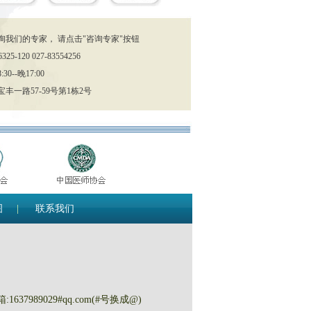
询我们的专家， 请点击"咨询专家"按钮
25-120 027-83554256
0--晚17:00
丰一路57-59号第1栋2号
图
|
联系我们
箱:1637989029#qq.com(#号换成@)