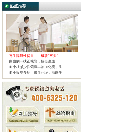
热点推荐
再生障碍性贫血——破攻“三关”
白血病—扶正祛邪，解毒生血
血小板减少性紫癜—凉血化瘀，生
血小板增多症—破血化瘀，清解生