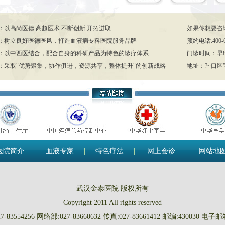
：以高尚医德 高超医术 不断创新 开拓进取
如果你想要咨
：树立良好医德医风，打造血液病专科医院服务品牌
预约电话:400-63
：以中西医结合，配合自身的科研产品为特色的诊疗体系
门诊时间：早8:3
：采取"优势聚集，协作俱进，资源共享，整体提升"的创新战略
地址：?~口区宝
医院简介
|
血液专家
|
特色疗法
|
网上会诊
|
网站地
武汉金泰医院 版权所有
Copyright 2011 All rights reserved
-83554256 网络部:027-83660632 传真:027-83661412 邮编:430030 电子邮