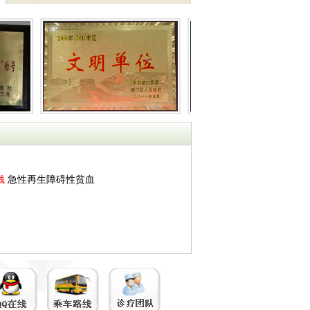
钱
急性再生障碍性贫血