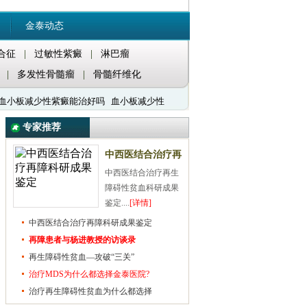
金泰动态
合征
|
过敏性紫癜
|
淋巴瘤
|
多发性骨髓瘤
|
骨髓纤维化
血小板减少性紫癜能治好吗
血小板减少性
专家推荐
中西医结合治疗再
中西医结合治疗再生
障科研成果鉴定
障碍性贫血科研成果
鉴定....
[详情]
中西医结合治疗再障科研成果鉴定
再障患者与杨进教授的访谈录
再生障碍性贫血—攻破“三关”
治疗MDS为什么都选择金泰医院?
治疗再生障碍性贫血为什么都选择