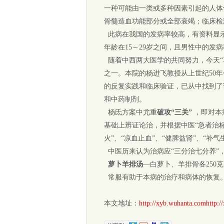
一种可能由一类或多种因素引起的人体
骨髓造血功能部分或全部衰竭；临床检
此病在我国的发病率较高，有资料显示
年龄在15～29岁之间，且男性中的发
随着中西两大医学的共同努力，今天“再
之一。本院的杨进飞教授从上世纪50
的反复实践和临床验证，已从中找到了
和中药制剂。
杨氐方案中尤重
破攻“三关”
，即对本
基础上辨证论治，并根据中医“急者治标”
火”、“凉血止血”、“健脾益肾”、“
中医历来认为治病应“三分治七分养”
萝卜羊排汤
—白萝卜、羊排骨各250克
常服有助于本病的治疗和病体的恢复
本文地址：
http://xyb.wuhanta.comhttp:/