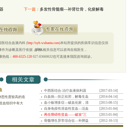
器
下一篇：
多发性骨髓瘤—补肾壮骨，化瘀解毒
医结合血液内科 (
http://xyb.wuhanta.com
)本站所提供的疾病常识信息仅供
够作为诊断及医疗依据，具体相关信息可以咨询在线医生，
参考，
康热线：
400-6325-120
027-83660632也可直接来我院咨询就诊。
血
中西医结合-治疗血液病利器
[2017-03-14]
白血病—扶正祛邪，解毒生血
[2014-04-14]
种恶性度较高的造
血小板增多症—破血化瘀，清
[2013-08-15]
造血组织中有大
解生
自身免疫性溶血性贫血—活血
[2013-01-04]
并进入外周血液,
化瘀
再生障碍性贫血——破攻“三
[2013-01-04]
关”
骨髓增生异常综合征—补脾益
[2012-10-13]
肾，