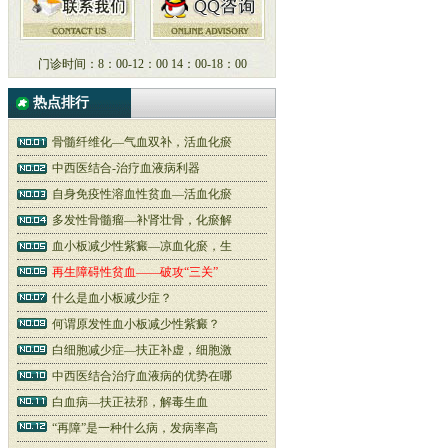
门诊时间：8：00-12：00 14：00-18：00
热点排行
骨髓纤维化—气血双补，活血化瘀
中西医结合-治疗血液病利器
自身免疫性溶血性贫血—活血化瘀
多发性骨髓瘤—补肾壮骨，化瘀解
血小板减少性紫癜—凉血化瘀，生
再生障碍性贫血——破攻“三关”
什么是血小板减少症？
何谓原发性血小板减少性紫癜？
白细胞减少症—扶正补虚，细胞激
中西医结合治疗血液病的优势在哪
白血病—扶正祛邪，解毒生血
“再障”是一种什么病，发病率高