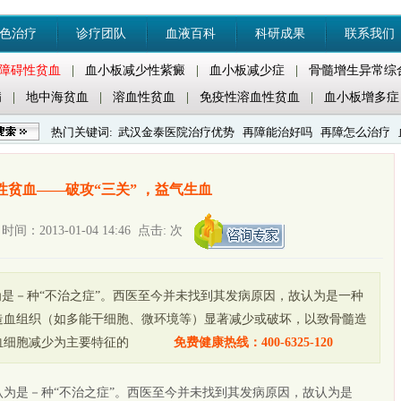
色治疗
诊疗团队
血液百科
科研成果
联系我们
障碍性贫血
|
血小板减少性紫癜
|
血小板减少症
|
骨髓增生异常综
病
|
地中海贫血
|
溶血性贫血
|
免疫性溶血性贫血
|
血小板增多症
热门关键词:
武汉金泰医院治疗优势
再障能治好吗
再障怎么治疗
紫癜怎么治疗
性贫血——破攻“三关” ，益气生血
：2013-01-04 14:46 点击:
次
为是－种“不治之症”。西医至今并未找到其发病原因，故认为是一种
造血组织（如多能干细胞、微环境等）显著减少或破坏，以致骨髓造
血细胞减少为主要特征的
免费健康热线：400-6325-120
认为是－种“不治之症”。西医至今并未找到其发病原因，故认为是