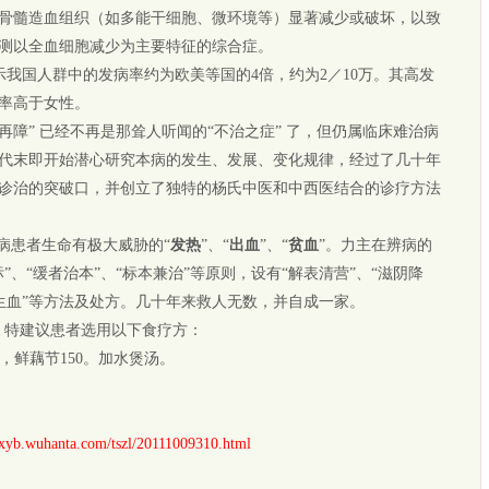
骨髓造血组织（如多能干细胞、微环境等）显著减少或破坏，以致
测以全血细胞减少为主要特征的综合症。
我国人群中的发病率约为欧美等国的4倍，约为2／10万。其高发
病率高于女性。
障” 已经不再是那耸人听闻的“不治之症” 了，但仍属临床难治病
年代末即开始潜心研究本病的发生、发展、变化规律，经过了几十年
诊治的突破口，并创立了独特的杨氏中医和中西医结合的诊疗方法
病患者生命有极大威胁的“
发热
”、“
出血
”、“
贫血
”。力主在辨病的
、“缓者治本”、“标本兼治”等原则，设有“解表清营”、“滋阴降
补气生血”等方法及处方。几十年来救人无数，并自成一家。
，特建议患者选用以下食疗方：
，鲜藕节150。加水煲汤。
。
/xyb.wuhanta.com/tszl/20111009310.html