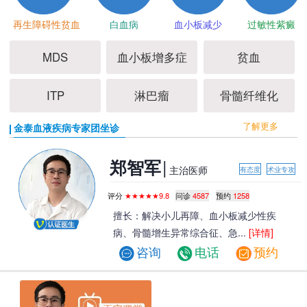
再生障碍性贫血
白血病
血小板减少
过敏性紫癜
MDS
血小板增多症
贫血
ITP
淋巴瘤
骨髓纤维化
了解更多
金泰血液疾病专家团坐诊
|
郑智军
主治医师
有态度
术业专攻
评分
★★★★★9.8
问诊
4587
预约
1258
擅长：解决小儿再障、血小板减少性疾
病、骨髓增生异常综合征、急...
[详情]
咨询
电话
预约