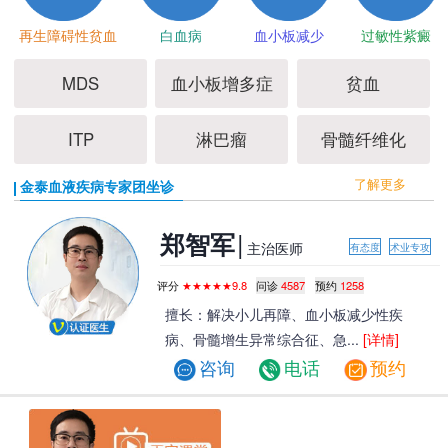
再生障碍性贫血
白血病
血小板减少
过敏性紫癜
MDS
血小板增多症
贫血
ITP
淋巴瘤
骨髓纤维化
了解更多
金泰血液疾病专家团坐诊
|
郑智军
主治医师
有态度
术业专攻
评分
★★★★★9.8
问诊
4587
预约
1258
擅长：解决小儿再障、血小板减少性疾
病、骨髓增生异常综合征、急...
[详情]
咨询
电话
预约